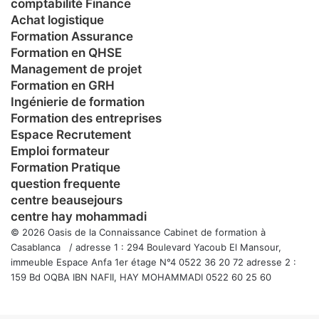
comptabilité Finance
Achat logistique
Formation Assurance
Formation en QHSE
Management de projet
Formation en GRH
Ingénierie de formation
Formation des entreprises
Espace Recrutement
Emploi formateur
Formation Pratique
question frequente
centre beausejours
centre hay mohammadi
© 2026 Oasis de la Connaissance Cabinet de formation à
Casablanca / adresse 1 : 294 Boulevard Yacoub El Mansour,
immeuble Espace Anfa 1er étage N°4 0522 36 20 72 adresse 2 :
159 Bd OQBA IBN NAFII, HAY MOHAMMADI 0522 60 25 60
Facebook
Twitter
WhatsApp
Telegram
Viber
Bouton