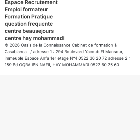
Espace Recrutement
Emploi formateur
Formation Pratique
question frequente
centre beausejours
centre hay mohammadi
© 2026 Oasis de la Connaissance Cabinet de formation à
Casablanca / adresse 1 : 294 Boulevard Yacoub El Mansour,
immeuble Espace Anfa 1er étage N°4 0522 36 20 72 adresse 2 :
159 Bd OQBA IBN NAFII, HAY MOHAMMADI 0522 60 25 60
Bouton
retour
en
haut
de
la
page