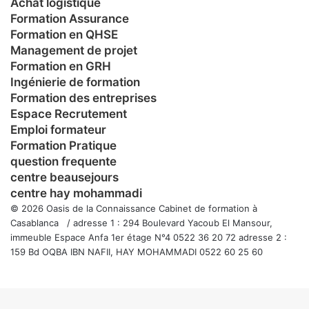
Achat logistique
Formation Assurance
Formation en QHSE
Management de projet
Formation en GRH
Ingénierie de formation
Formation des entreprises
Espace Recrutement
Emploi formateur
Formation Pratique
question frequente
centre beausejours
centre hay mohammadi
© 2026 Oasis de la Connaissance Cabinet de formation à
Casablanca / adresse 1 : 294 Boulevard Yacoub El Mansour,
immeuble Espace Anfa 1er étage N°4 0522 36 20 72 adresse 2 :
159 Bd OQBA IBN NAFII, HAY MOHAMMADI 0522 60 25 60
Facebook
Twitter
WhatsApp
Telegram
Viber
Bouton
retour