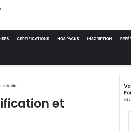
ISES
CERTIFICATIONS
NOS PACKS
INSCRIPTION
RÉFÉ
Vo
inistration
Fo
F
fication et
e
déc
r
m
e
r