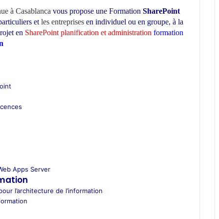
nue à Casablanca
vous propose une Formation
SharePoint
articuliers et
les entreprises
en individuel ou en groupe,
à la
rojet en
SharePoint planification et administration
formation
on
ecole d’architecture Maroc
oint
licences
e Web Apps Server
rmation
our l’architecture de l’information
nformation