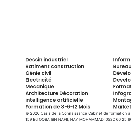
Dessin industriel
Inform
Batiment construction
Bureau
Génie civil
Dével
Electricité
Develo
Mecanique
Forma
Architecture Décoration
Infogr
intelligence artificielle
Montag
Formation de 3-6-12 Mois
Market
© 2026 Oasis de la Connaissance Cabinet de formation à
159 Bd OQBA IBN NAFII, HAY MOHAMMADI 0522 60 25 6
Facebook
Twitter
WhatsApp
Telegram
Viber