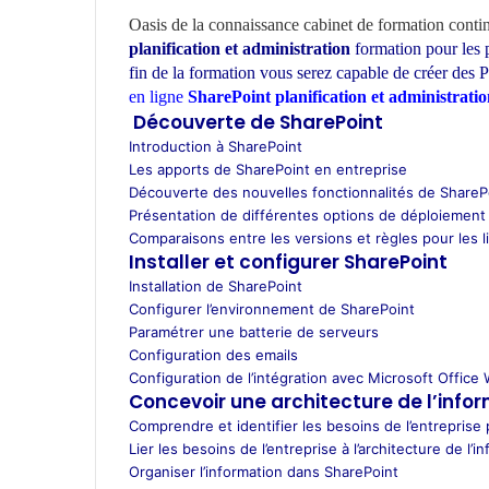
W
h
Oasis de la connaissance
cabinet de formation conti
a
planification et administration
formation pour les p
t
fin de la formation vous serez capable de créer des P
s
en ligne
SharePoint planification et administrati
A
Découverte de SharePoint
p
Introduction à SharePoint
p
Les apports de SharePoint en entreprise
Découverte des nouvelles fonctionnalités de ShareP
Présentation de différentes options de déploiement
Comparaisons entre les versions et règles pour les 
Installer et configurer SharePoint
Installation de SharePoint
Configurer l’environnement de SharePoint
Paramétrer une batterie de serveurs
Configuration des emails
Configuration de l’intégration avec Microsoft Offic
Concevoir une architecture de l’info
Comprendre et identifier les besoins de l’entreprise p
Lier les besoins de l’entreprise à l’architecture de l’i
Organiser l’information dans SharePoint