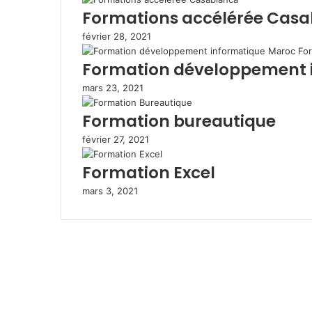
o
r
i
e
p
e
e
Formations accélérée Cas
k
n
s
p
r
r
février 28, 2021
t
p
a
Formation développement 
r
e
mars 23, 2021
m
a
Formation bureautique
i
l
février 27, 2021
Formation Excel
mars 3, 2021