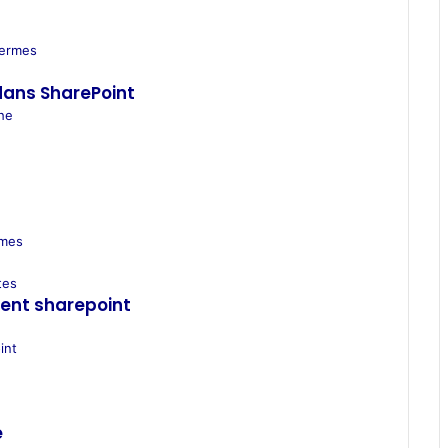
termes
dans SharePoint
che
ymes
tes
ment sharepoint
int
é