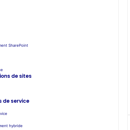
ment SharePoint
ue
ions de sites
s de service
rvice
ement hybride