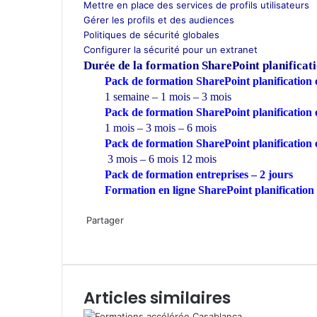
Mettre en place des services de profils utilisateurs
Gérer les profils et des audiences
Politiques de sécurité globales
Configurer la sécurité pour un extranet
Durée de la formation
SharePoint planificati
Pack de formation SharePoint planification e
1 semaine – 1 mois – 3 mois
Pack de formation SharePoint planification 
1 mois – 3 mois – 6 mois
Pack de formation SharePoint planification 
3 mois – 6 mois 12 mois
Pack de formation
entreprises
– 2 jours
Formation en ligne SharePoint planification 
W
h
Partager
a
F
T
L
P
W
P
I
t
a
w
i
i
h
a
m
s
c
i
n
n
a
r
p
A
e
t
k
t
t
t
r
Articles similaires
p
b
t
e
e
s
a
i
p
o
e
d
r
A
g
m