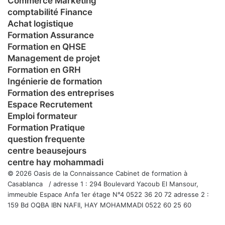
Commerce Marketing
comptabilité Finance
Achat logistique
Formation Assurance
Formation en QHSE
Management de projet
Formation en GRH
Ingénierie de formation
Formation des entreprises
Espace Recrutement
Emploi formateur
Formation Pratique
question frequente
centre beausejours
centre hay mohammadi
© 2026 Oasis de la Connaissance Cabinet de formation à
Casablanca / adresse 1 : 294 Boulevard Yacoub El Mansour,
immeuble Espace Anfa 1er étage N°4 0522 36 20 72 adresse 2 :
159 Bd OQBA IBN NAFII, HAY MOHAMMADI 0522 60 25 60
Facebook
Twitter
WhatsApp
Telegram
Viber