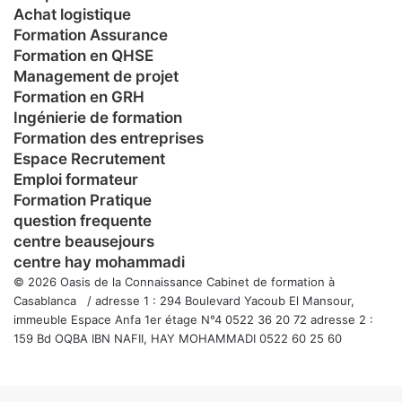
Achat logistique
Formation Assurance
Formation en QHSE
Management de projet
Formation en GRH
Ingénierie de formation
Formation des entreprises
Espace Recrutement
Emploi formateur
Formation Pratique
question frequente
centre beausejours
centre hay mohammadi
© 2026 Oasis de la Connaissance Cabinet de formation à
Casablanca / adresse 1 : 294 Boulevard Yacoub El Mansour,
immeuble Espace Anfa 1er étage N°4 0522 36 20 72 adresse 2 :
159 Bd OQBA IBN NAFII, HAY MOHAMMADI 0522 60 25 60
Facebook
Twitter
WhatsApp
Telegram
Viber
Bouton
retour