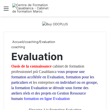
Menu
R
Accueil
/
coaching
/
Evaluation
coaching
Evaluation
Oasis de la connaissance
cabinet de formation
professionnel prà Casablanca
vous propose une
formation accélérée en Evaluation
,
formation pour les
particuliers et
les entreprises
en individuel ou en groupe,
la formation
Evaluation
se déroule sous forme des
ateliers réels et des projets en Gestion Ressource
humain
formation en ligne
Evaluation
Formation Gestion
Ressource humain
S’inscrire à la Formation Evaluation