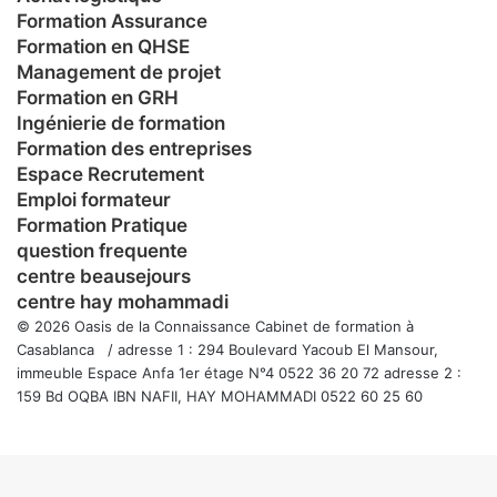
Formation Assurance
Formation en QHSE
Management de projet
Formation en GRH
Ingénierie de formation
Formation des entreprises
Espace Recrutement
Emploi formateur
Formation Pratique
question frequente
centre beausejours
centre hay mohammadi
© 2026 Oasis de la Connaissance Cabinet de formation à
Casablanca / adresse 1 : 294 Boulevard Yacoub El Mansour,
immeuble Espace Anfa 1er étage N°4 0522 36 20 72 adresse 2 :
159 Bd OQBA IBN NAFII, HAY MOHAMMADI 0522 60 25 60
Facebook
Twitter
WhatsApp
Telegram
Viber
Bouton
retour
en