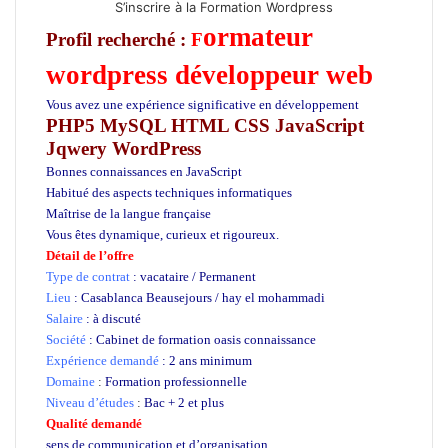
S’inscrire à la Formation Wordpress
ormateur
Profil recherché :
F
wordpress développeur web
Vous avez une expérience significative en développement
PHP5 MySQL HTML CSS JavaScript
Jqwery WordPress
Bonnes connaissances en JavaScript
Habitué des aspects techniques informatiques
Maîtrise de la langue française
Vous êtes dynamique, curieux et rigoureux.
Détail de l’offre
Type de contrat
: vacataire / Permanent
Lieu
: Casablanca Beausejours / hay el mohammadi
Salaire
: à discuté
Société
: Cabinet de formation oasis connaissance
Expérience demandé
: 2 ans minimum
Domaine
:
Formation professionnelle
Niveau d’études
:
Bac + 2 et plus
Qualité demandé
sens de communication et d’organisation