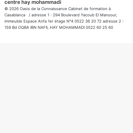
centre hay mohammadi
© 2026 Oasis de la Connaissance Cabinet de formation à
Casablanca / adresse 1 : 294 Boulevard Yacoub El Mansour,
immeuble Espace Anfa 1er étage N°4 0522 36 20 72 adresse 2 :
159 Bd OQBA IBN NAFII, HAY MOHAMMADI 0522 60 25 60
Facebook
Twitter
WhatsApp
Telegram
Viber
Bouton
retour
en
haut
de
la
page