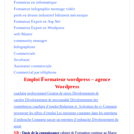
Formateur en informatique
Maroc
Formateur infographie montage vidéo
profs en dessin industriel bâtiment mécanique
Formateur Expert en Asp.Net
Formateur Expert en Wordpress
web Master
Maroc
community manager
Infographiste
emploi
Commerciale
Secrétaire
Assistante commerciale
Commercial par téléphone
F
Emploi
ormateur wordpress – agence
Wordpress
coaching professionnel
Gestion de stress
Développement de
carrière
Développement de personnalité
Développement des
compétences
coaching d’emploi
Redaction et Activation du cv Comment
prospecter les offres d’emploi Les questions courantes dans les entretiens
d’embouche
Comment passer un entretien d’embauche
Développement du
poste
NB
: Oasis de la connaissance
cabinet de Formation continue au Maroc