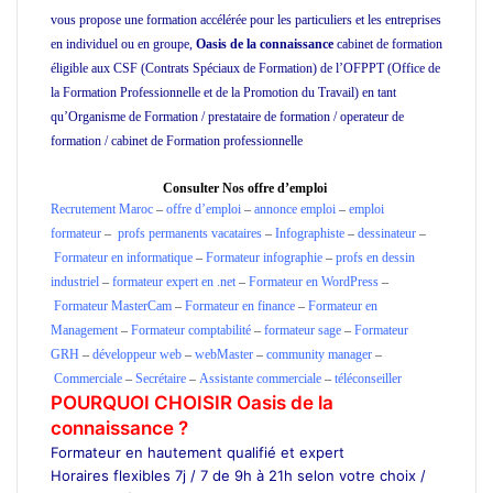
vous propose une formation accélérée pour les particuliers et les entreprises
en individuel ou en groupe,
Oasis de la connaissance
cabinet de formation
éligible aux CSF (Contrats Spéciaux de Formation) de l’OFPPT (Office de
la Formation Professionnelle et de la Promotion du Travail) en tant
qu’Organisme de Formation / prestataire de formation / operateur de
formation / cabinet de Formation professionnelle
ecole privée cours
particuliers ecole de
formation
Consulter Nos offre d’emploi
Recrutement Maroc
–
offre d’emploi
–
annonce emploi
–
emploi
formateur
–
profs permanents vacataires
–
Infographiste
–
dessinateur
–
Formateur en informatique
–
Formateur infographie
–
profs en dessin
industriel
–
formateur expert en .net
–
Formateur en WordPress
–
Formateur MasterCam
–
Formateur en finance
–
Formateur en
Management
–
Formateur comptabilité
–
formateur sage
–
Formateur
GRH
–
développeur web
–
webMaster
–
community manager
–
Commerciale
–
Secrétaire
–
Assistante commerciale
–
téléconseiller
POURQUOI CHOISIR Oasis de la
connaissance ?
Formateur en hautement qualifié et expert
Horaires flexibles 7j / 7 de 9h à 21h selon votre choix /