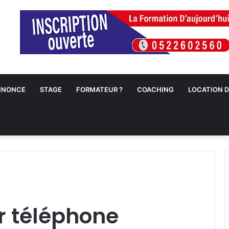
NNONCE
STAGE
FORMATEUR ?
COACHING
LOCATION D
 téléphone