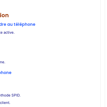
ion
dre au téléphone
e active.
one.
éphone
méthode SPID.
client.