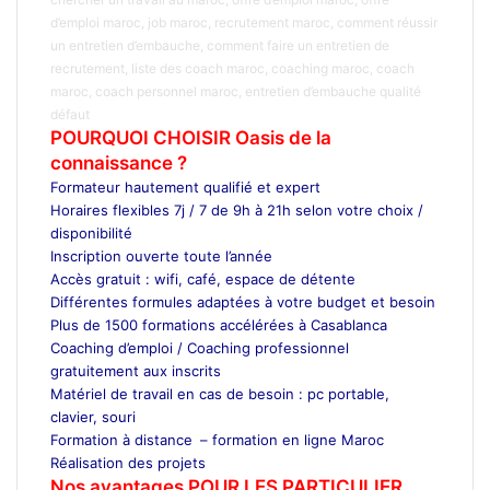
d’emploi maroc, job maroc, recrutement maroc, comment réussir
un entretien d’embauche, comment faire un entretien de
recrutement, liste des coach maroc, coaching maroc, coach
maroc, coach personnel maroc, entretien d’embauche qualité
défaut
POURQUOI CHOISIR Oasis de la
connaissance ?
Formateur hautement qualifié et expert
Horaires flexibles 7j / 7 de 9h à 21h selon votre choix /
disponibilité
Inscription ouverte toute l’année
Accès gratuit : wifi, café, espace de détente
Différentes formules adaptées à votre budget et besoin
Plus de 1500 formations accélérées à Casablanca
Coaching d’emploi / Coaching professionnel
gratuitement aux inscrits
Matériel de travail en cas de besoin : pc portable,
clavier, souri
Formation à distance
– formation en ligne Maroc
Réalisation des projets
Nos avantages POUR LES
PARTICULIER