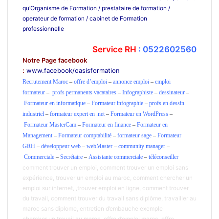
qu’Organisme de Formation / prestataire de formation /
operateur de formation / cabinet de Formation
professionnelle
ecole privée cours particuliers ecole
de
formation
Service RH
: 0522602560
Notre Page facebook
:
www.facebook/oasisformation
école privé Maroc
Recrutement Maroc
–
offre d’emploi
–
annonce emploi
–
emploi
formateur
–
profs permanents vacataires
–
Infographiste
–
dessinateur
–
Formateur en informatique
–
Formateur infographie
–
profs en dessin
industriel
–
formateur expert en .net
–
Formateur en WordPress
–
Formateur MasterCam
–
Formateur en finance
–
Formateur en
Management
–
Formateur comptabilité
–
formateur sage
–
Formateur
GRH
–
développeur web
–
webMaster
–
community manager
–
Commerciale
–
Secrétaire
–
Assistante commerciale
–
téléconseiller
comment trouver un emploi, comment trouver un emploi sans
expérience, trouver un emploi au maroc, comment chercher un
emploi sur internet, ,trouver emploi en ligne, comment trouver
du travail, comment trouver du travail sans diplôme, travailler au
maroc sans diplome, entretien d’embauche exemple
chercher un travail au maroc, offre d’emploi maroc, offre