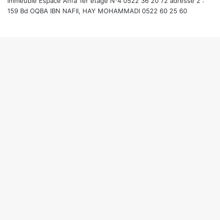
immeuble Espace Anfa 1er étage N°4 0522 36 20 72 adresse 2 :
159 Bd OQBA IBN NAFII, HAY MOHAMMADI 0522 60 25 60
Facebook
Twitter
WhatsApp
Telegram
Viber
Bouton
retour
en
haut
de
la
page