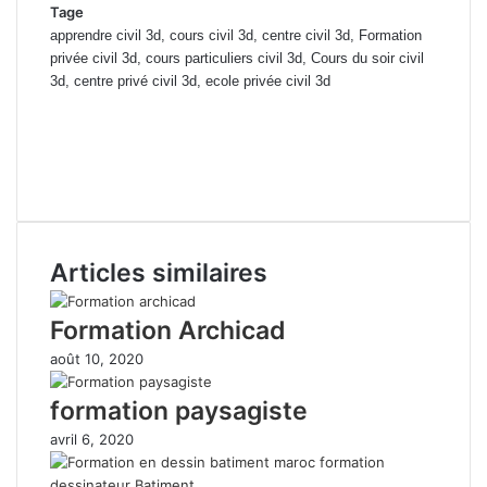
Tage
apprendre civil 3d, cours civil 3d, centre civil 3d, Formation
privée civil 3d, cours particuliers civil 3d, Cours du soir civil
3d, centre privé civil 3d, ecole privée civil 3d
formation continue civil 3d Casablanca, tarif de formation civil 3d
Rabat, cours du jours civil 3d mohammedia, centre de formation civil
3d el jadida, Formation professionnelle civil 3d berrechid, ecole civil
3d marrakech, pdf civil 3d, doc civil 3d
Articles similaires
Formation Archicad
août 10, 2020
formation paysagiste
avril 6, 2020