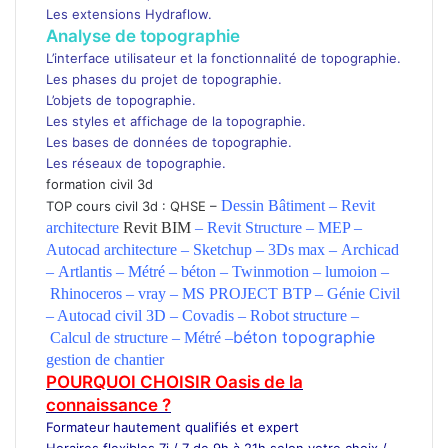
Les extensions Hydraflow.
Analyse de topographie
L’interface utilisateur et la fonctionnalité de topographie.
Les phases du projet de topographie.
L’objets de topographie.
Les styles et affichage de la topographie.
Les bases de données de topographie.
Les réseaux de topographie.
formation civil 3d
Dessin Bâtiment –
Revit
TOP cours civil 3d :
QHSE
–
architecture
Revit BIM
–
Revit Structure
–
MEP –
Autocad
architecture –
Sketchup –
3Ds max –
Archicad
–
Artlantis –
Métré –
béton –
Twinmotion –
lumoion –
Rhinoceros –
vray –
MS PROJECT BTP
–
Génie Civil
–
Autocad civil 3D –
Covadis –
Robot structure –
béton
topographie
Calcul de structure –
Métré –
gestion de chantier
POURQUOI CHOISIR Oasis de la
connaissance ?
Formateur
hautement qualifiés et expert
Horaires flexibles 7j / 7 de 9h à 21h selon votre choix /