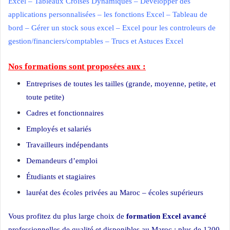
Excel
–
Tableaux Croisés Dynamiques
–
Développer des
applications personnalisées
–
les fonctions Excel
–
Tableau de
bord
–
Gérer un stock sous excel
–
Excel pour les controleurs de
gestion/financiers/comptables
–
Trucs et Astuces Excel
Nos formations sont proposées aux :
Entreprises de toutes les tailles (grande, moyenne, petite, et
toute petite)
Cadres et fonctionnaires
Employés et salariés
Travailleurs indépendants
Demandeurs d’emploi
Étudiants et stagiaires
lauréat des écoles privées au Maroc – écoles supérieurs
Vous profitez du plus large choix de
formation Excel avancé
professionnelles de qualité et disponibles au Maroc : plus de 1200