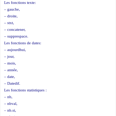
Les fonctions texte:
– gauche,
– droite,
– stxt,
– concatener,
– supprespace.
Les fonctions de dates:
– aujourdhui,
– jour,
– mois,
– année,
– date,
– Datedif.
Les fonctions statistiques :
– nb,
– nbval,
– nb.si,