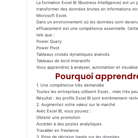
h
La formation Excel BI (Business Intelligence) est 
a
transformer des données brutes en informations str
t
Microsoft Excel.
s
Dans un environnement où les données sont devenues
A
efficacement est une compétence essentielle. Cette 
p
tels que :
p
Power Query
Power Pivot
Tableaux croisés dynamiques avancés
Tableaux de bord interactifs
Vous apprendrez à analyser, automatiser et visualise
Pourquoi apprendre 
1. Une compétence très demandée
Toutes les entreprises utilisent Excel… mais très pe
Résultat : les profils Excel BI sont extrêmement rec
2. Augmentez votre valeur sur le marché
Avec Excel BI, vous pouvez :
Obtenir une promotion
Accéder à des postes analytiques
Travailler en freelance
3. Prise de décision basée sur les données