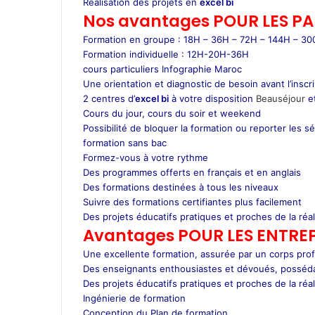
Réalisation des projets en
excel bi
Nos avantages POUR LES
PA
Formation en groupe : 18H – 36H – 72H – 144H – 3
Formation individuelle : 12H-20H-36H
cours particuliers Infographie Maroc
Une orientation et diagnostic de besoin avant l’inscr
2 centres d’
excel bi
à votre disposition
Beauséjour
e
Cours du jour, cours du soir et weekend
Possibilité de bloquer la formation ou reporter les s
formation sans bac
Formez-vous à votre rythme
Des programmes offerts en français et en anglais
Des formations destinées à tous les niveaux
Suivre des formations certifiantes plus facilement
Des projets éducatifs pratiques et proches de la réal
Avantages POUR LES ENTREP
Une excellente formation, assurée par un corps prof
Des enseignants enthousiastes et dévoués, posséda
Des projets éducatifs pratiques et proches de la réal
Ingénierie de formation
Conception du Plan de formation