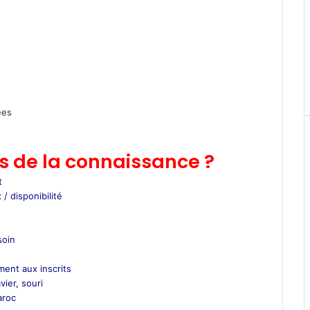
ées
 de la connaissance ?
t
 / disponibilité
soin
ment aux inscrits
vier, souri
aroc