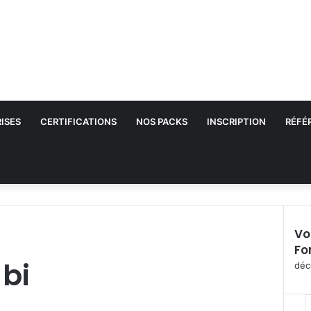
ISES
CERTIFICATIONS
NOS PACKS
INSCRIPTION
RÉFÉ
Vo
Fo
F
 bi
e
déc
r
m
e