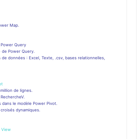
Power Map.
c Power Query
d) de Power Query.
de données : Excel, Texte, .csv, bases relationnelles,
ot
million de lignes.
ns RechercheV.
s dans le modèle Power Pivot.
x croisés dynamiques.
r View