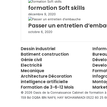
a
formation Soft skills
i
l
décembre 9, 2020
Passer un entretien d’emb
octobre 6, 2020
Dessin industriel
Inform
Batiment construction
Bureau
Génie civil
Dével
Electricité
Develo
Mecanique
Forma
Architecture Décoration
Infogr
intelligence artificielle
Montag
Formation de 3-6-12 Mois
Market
© 2026 Oasis de la Connaissance Cabinet de formation à
159 Bd OQBA IBN NAFII, HAY MOHAMMADI 0522 60 25 6
Facebook
Twitter
WhatsApp
Telegram
Viber