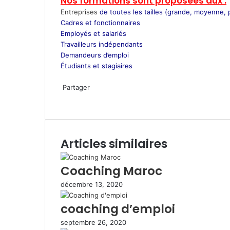
Nos formations sont proposées aux :
Entreprises
de toutes les tailles (grande, moyenne, p
Cadres et fonctionnaires
Employés et salariés
Travailleurs indépendants
Demandeurs d’emploi
Étudiants et stagiaires
W
h
Partager
a
F
T
L
P
W
P
I
t
a
w
i
i
h
a
m
s
c
i
n
n
a
r
p
A
e
t
k
t
t
t
r
Articles similaires
p
b
t
e
e
s
a
i
p
o
e
d
r
A
g
m
o
r
i
e
p
e
e
Coaching Maroc
k
n
s
p
r
r
décembre 13, 2020
t
p
a
coaching d’emploi
r
e
septembre 26, 2020
m