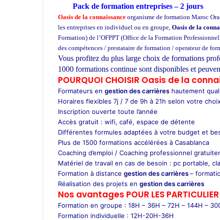
Pack de formation
entreprises
– 2 jours
Oasis de la connaissance
organisme de formation Maroc Oracl
les entreprises en individuel ou en groupe,
Oasis de la conna
Formation) de l’OFPPT (Office de la Formation Professionnell
des compétences / prestataire de formation / operateur de fo
Vous profitez du plus large choix de formations prof
1000 formations continue sont disponibles et peuven
POURQUOI CHOISIR Oasis de la conna
Formateurs en
gestion des carrières
hautement quali
Horaires flexibles 7j / 7 de 9h à 21h selon votre choix
Inscription ouverte toute l’année
Accès gratuit : wifi, café, espace de détente
Différentes formules adaptées à votre budget et be
Plus de 1500 formations accélérées à Casablanca
Coaching d’emploi / Coaching professionnel gratuite
Matériel de travail en cas de besoin : pc portable, cla
Formation à distance
gestion des carrières
– formati
Réalisation des projets en
gestion des carrières
Nos avantages POUR LES
PARTICULIER
Formation en groupe : 18H – 36H – 72H – 144H – 3
Formation individuelle : 12H-20H-36H