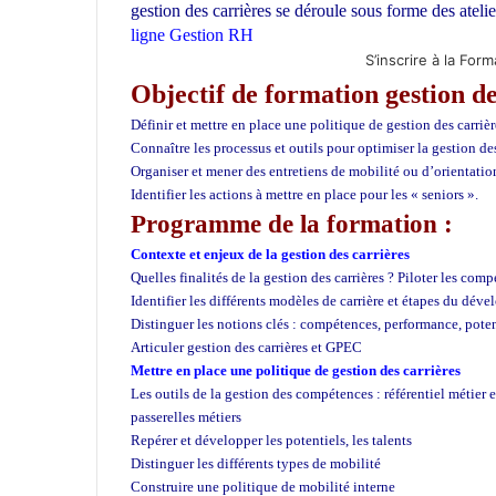
t
gestion des carrières
se déroule sous forme des atelie
s
ligne
Gestion RH
Formation gestion des carrières
A
S’inscrire à la For
p
Objectif de formation gestion de
p
Définir et mettre en place une politique de gestion des carrièr
Connaître les processus et outils pour optimiser la gestion des
Organiser et mener des entretiens de mobilité ou d’orientatio
Identifier les actions à mettre en place pour les « seniors ».
Programme de la formation :
Contexte et enjeux de la gestion des carrières
Quelles finalités de la gestion des carrières ? Piloter les com
Identifier les différents modèles de carrière et étapes du dév
Distinguer les notions clés : compétences, performance, poten
Articuler gestion des carrières et GPEC
Mettre en place une politique de gestion des carrières
Les outils de la gestion des compétences : référentiel métier 
passerelles métiers
Repérer et développer les potentiels, les talents
Distinguer les différents types de mobilité
Construire une politique de mobilité interne