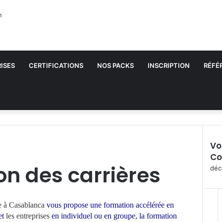
ISES
CERTIFICATIONS
NOS PACKS
INSCRIPTION
RÉFÉ
Vo
Co
F
on des carrières
e
déc
r
m
e
e à Casablanca
vous propose une formation accélérée en
r
et
les entreprises
en individuel ou en groupe, la formation