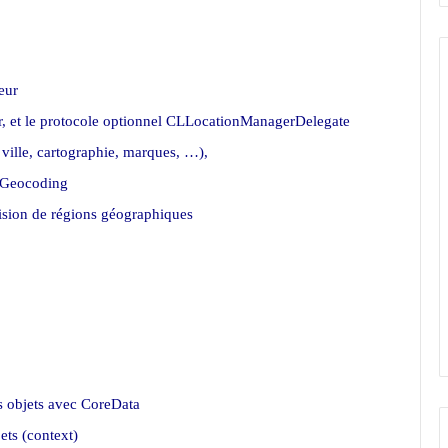
eur
, et le protocole optionnel CLLocationManagerDelegate
ville, cartographie, marques, …),
e-Geocoding
ision de régions géographiques
es objets avec CoreData
ets (context)