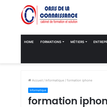
HOME
FORMATIONS
MÉTIERS
ENTREPR
Accueil
/
Informatique
/
formation iphone
Informatique
formation ipho