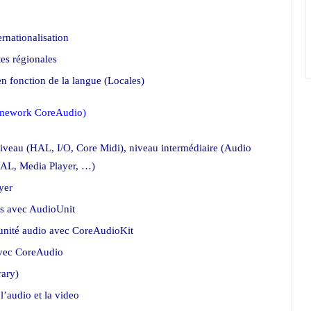
rnationalisation
tes régionales
 fonction de la langue (Locales)
Framework CoreAudio)
 niveau (HAL, I/O, Core Midi), niveau intermédiaire (Audio
 AL, Media Player, …)
yer
ios avec AudioUnit
 unité audio avec CoreAudioKit
avec CoreAudio
ary)
’audio et la video