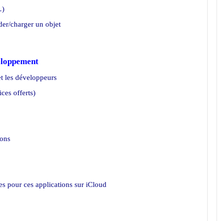
…)
der/charger un objet
veloppement
et les développeurs
ces offerts)
ions
s pour ces applications sur iCloud