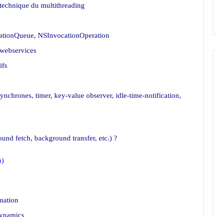
 technique du multithreading
ationQueue, NSInvocationOperation
 webservices
ifs
ynchrones, timer, key-value observer, idle-time-notification,
und fetch, background transfer, etc.) ?
n)
mation
Dynamics