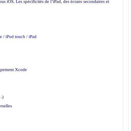
ous iOS. Les spécificités de l’iPad, des écrans secondaires et
 / iPod touch / iPad
oppement Xcode
…)
rselles