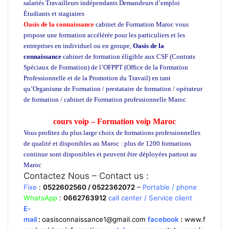
salariés Travailleurs indépendants Demandeurs d’emploi
Étudiants et stagiaires
Oasis de la connaissance
cabinet de Formation Maroc vous
propose une formation accélérée pour les particuliers et les
entreprises en individuel ou en groupe,
Oasis de la
connaissance
cabinet de formation éligible aux CSF (Contrats
Spéciaux de Formation) de l’OFPPT (Office de la Formation
Professionnelle et de la Promotion du Travail) en tant
qu’Organisme de Formation / prestataire de formation / opérateur
de formation / cabinet de Formation professionnelle Maroc
école
privée à Casablanca
cours voip – Formation voip Maroc
Vous profitez du plus large choix de formations professionnelles
de qualité et disponibles au Maroc : plus de 1200 formations
continue sont disponibles et peuvent être déployées partout au
Maroc
Formation informatique
Contactez Nous – Contact us :
Fixe
:
0522602560 / 0522362072
–
Portable / phone
WhatsApp
:
0662763912
call center / Service client
E-
mail
:
oasisconnaissance1@gmail.com
facebook
:
www.f