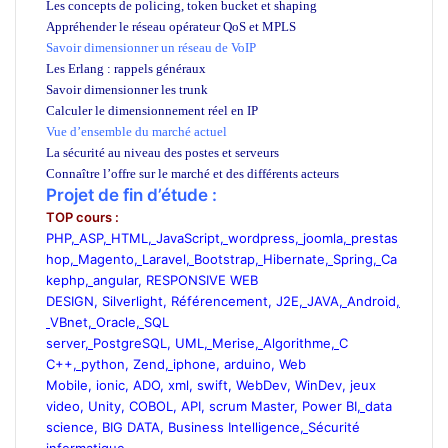
Les concepts de policing, token bucket et shaping
Appréhender le réseau opérateur QoS et MPLS
Savoir dimensionner un réseau de VoIP
Les Erlang : rappels généraux
Savoir dimensionner les trunk
Calculer le dimensionnement réel en IP
Vue d’ensemble du marché actuel
La sécurité au niveau des postes et serveurs
Connaître l’offre sur le marché et des différents acteurs
Projet de fin d’étude :
TOP cours :
PHP
,
ASP
,
HTML
,
JavaScript
,
wordpress
,
joomla
,
prestas
hop
,
Magento
,
Laravel
,
Bootstrap
,
Hibernate
,
Spring
,
Ca
kephp
,
angular
,
RESPONSIVE WEB
DESIGN
,
Silverlight
,
Référencement
,
J2E
,
JAVA
,
Android
,
VBnet
,
Oracle
,
SQL
server
,
PostgreSQL
,
UML
,
Merise
,
Algorithme
,
C
C++
,
python
,
Zend
,
iphone
,
arduino
,
Web
Mobile
,
ionic
,
ADO
,
xml
,
swift
,
WebDev
,
WinDev
,
jeux
video
,
Unity
,
COBOL
,
API
,
scrum Master
,
Power BI
,
data
science,
BIG DATA
,
Business Intelligence
,
Sécurité
informatique