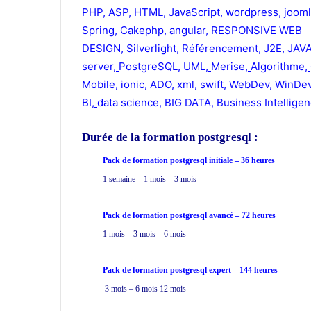
PHP
,
ASP
,
HTML
,
JavaScript
,
wordpress
,
joom
Spring
,
Cakephp
,
angular
,
RESPONSIVE WEB
DESIGN
,
Silverlight
,
Référencement
,
J2E
,
JAV
server
,
PostgreSQL
,
UML
,
Merise
,
Algorithme
,
Mobile
,
ionic
,
ADO
,
xml
,
swift
,
WebDev
,
WinDe
BI
,
data science,
BIG DATA
,
Business Intellige
Durée de la formation
postgresql :
Pack de formation postgresql
initiale – 36 heures
1 semaine – 1 mois – 3 mois
Pack de formation postgresql avancé – 72 heures
1 mois – 3 mois – 6 mois
Pack de formation postgresql expert – 144 heures
3 mois – 6 mois 12 mois