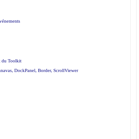
 événements
t du Toolkit
Canavas, DockPanel, Border, ScrollViewer