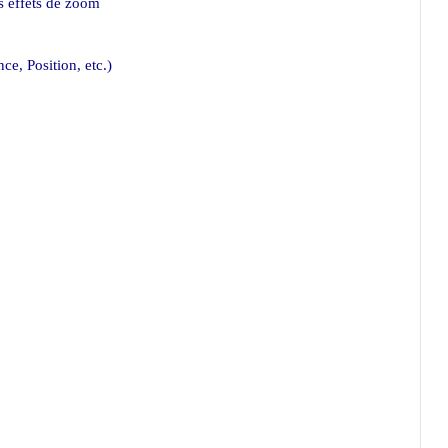
s effets de zoom
e, Position, etc.)