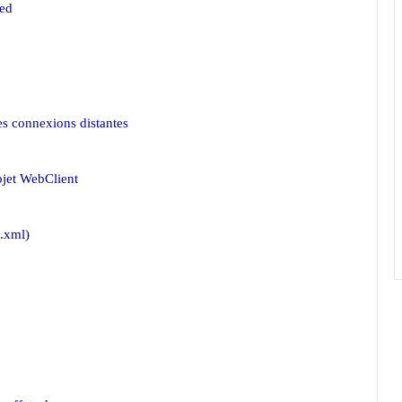
ged
es connexions distantes
bjet WebClient
.xml)