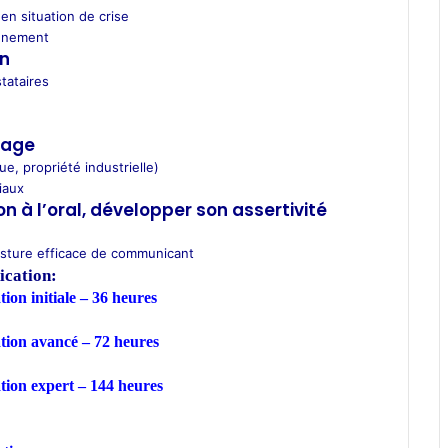
n situation de crise
ignement
on
tataires
image
que, propriété industrielle)
iaux
 à l’oral, développer son assertivité
osture efficace de communicant
cation:
on initiale – 36 heures
ion avancé – 72 heures
ion expert – 144 heures