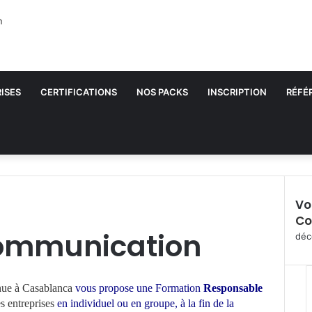
ISES
CERTIFICATIONS
NOS PACKS
INSCRIPTION
RÉFÉ
Vo
Co
F
ommunication
e
déc
r
m
e
nue à Casablanca
vous propose une Formation
Responsable
r
es entreprises
en individuel ou en groupe,
à la fin de la