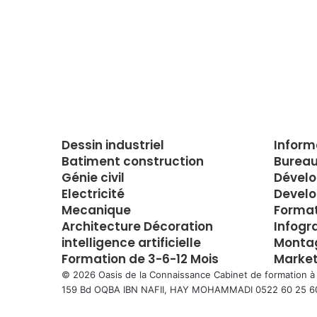
Dessin industriel
Inform
Batiment construction
Bureau
Génie civil
Dével
Electricité
Develo
Mecanique
Forma
Architecture Décoration
Infogr
intelligence artificielle
Montag
Formation de 3-6-12 Mois
Market
© 2026 Oasis de la Connaissance Cabinet de formation à
159 Bd OQBA IBN NAFII, HAY MOHAMMADI 0522 60 25 6
Facebook
Twitter
WhatsApp
Telegram
Viber