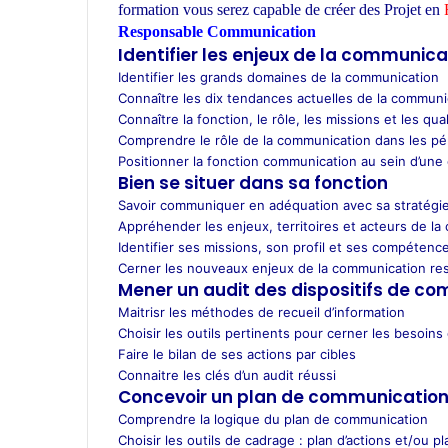
t
formation vous serez capable de créer des Projet en
R
s
Responsable Communication
ecole d’architecture Maroc
A
Identifier les enjeux de la communica
p
Identifier les grands domaines de la communication
p
Connaître les dix tendances actuelles de la communi
Connaître la fonction, le rôle, les missions et les q
Comprendre le rôle de la communication dans les p
Positionner la fonction communication au sein d’une 
Bien se situer dans sa fonction
Savoir communiquer en adéquation avec sa stratégi
Appréhender les enjeux, territoires et acteurs de 
Identifier ses missions, son profil et ses compétenc
Cerner les nouveaux enjeux de la communication re
Mener un audit des dispositifs de c
Maitrisr les méthodes de recueil d’information
Choisir les outils pertinents pour cerner les besoin
Faire le bilan de ses actions par cibles
Connaitre les clés d’un audit réussi
Concevoir un plan de communication :
Comprendre la logique du plan de communication
Choisir les outils de cadrage : plan d’actions et/ou 