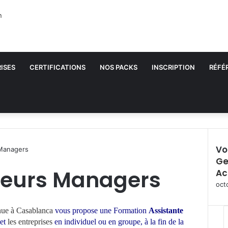
ISES
CERTIFICATIONS
NOS PACKS
INSCRIPTION
RÉFÉ
Vo
 Managers
Ge
F
sieurs Managers
Ac
e
r
oct
m
e
nue à Casablanca
vous propose une Formation
Assistante
r
 et
les entreprises
en individuel ou en groupe,
à la fin de la