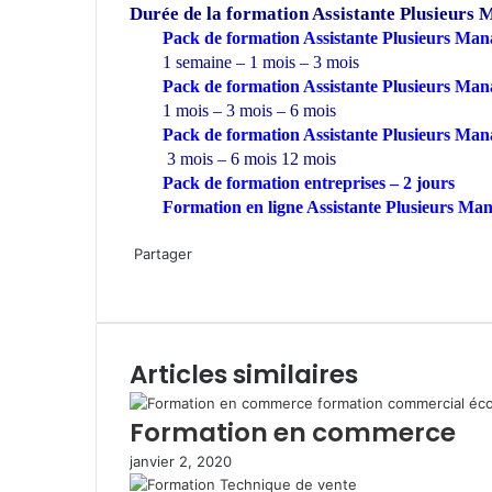
Durée de la formation
Assistante Plusieurs 
Pack de formation Assistante Plusieurs Mana
1 semaine – 1 mois – 3 mois
Pack de formation Assistante Plusieurs Man
1 mois – 3 mois – 6 mois
Pack de formation Assistante Plusieurs Man
3 mois – 6 mois 12 mois
Pack de formation
entreprises
– 2 jours
Formation en ligne Assistante Plusieurs Ma
W
h
Partager
a
F
T
L
P
W
P
I
t
a
w
i
i
h
a
m
s
c
i
n
n
a
r
p
A
e
t
k
t
t
t
r
Articles similaires
p
b
t
e
e
s
a
i
p
o
e
d
r
A
g
m
o
r
i
e
p
e
e
Formation en commerce
k
n
s
p
r
r
janvier 2, 2020
t
p
a