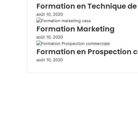
Formation en Technique de
r
e
août 10, 2020
m
a
Formation Marketing
i
l
août 10, 2020
Formation en Prospection 
août 10, 2020