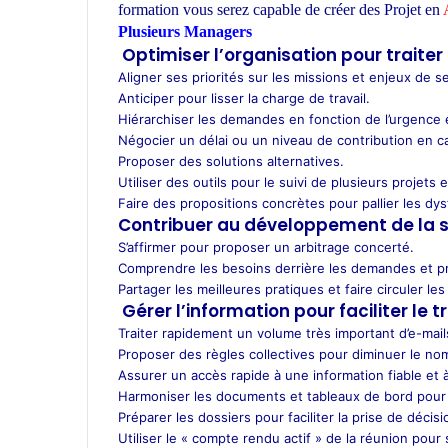
t
formation vous serez capable de créer des Projet en
A
s
Plusieurs Managers
ecole d’architecture Maroc
A
Optimiser l’organisation pour traiter 
p
Aligner ses priorités sur les missions et enjeux de 
p
Anticiper pour lisser la charge de travail.
Hiérarchiser les demandes en fonction de l’urgence e
Négocier un délai ou un niveau de contribution en c
Proposer des solutions alternatives.
Utiliser des outils pour le suivi de plusieurs projets e
Faire des propositions concrètes pour pallier les dys
Contribuer au développement de la s
S’affirmer pour proposer un arbitrage concerté.
Comprendre les besoins derrière les demandes et p
Partager les meilleures pratiques et faire circuler le
Gérer l’information pour faciliter le
Traiter rapidement un volume très important d’e-mail
Proposer des règles collectives pour diminuer le no
Assurer un accès rapide à une information fiable et à
Harmoniser les documents et tableaux de bord pour fa
Préparer les dossiers pour faciliter la prise de décis
Utiliser le « compte rendu actif » de la réunion pour s