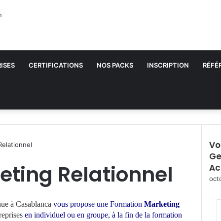
ISES
CERTIFICATIONS
NOS PACKS
INSCRIPTION
RÉFÉ
Vo
elationnel
Ge
F
ting Relationnel
Ac
e
r
oct
m
e
nue à Casablanca
vous propose une Formation
Marketing
r
reprises
en individuel ou en groupe
, à la fin de la formation