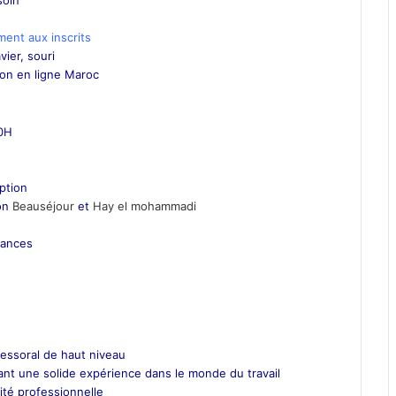
soin
ment aux inscrits
vier, souri
ion en ligne Maroc
00H
iption
ion
Beauséjour
et
Hay el mohammadi
éances
essoral de haut niveau
nt une solide expérience dans le monde du travail
ité professionnelle