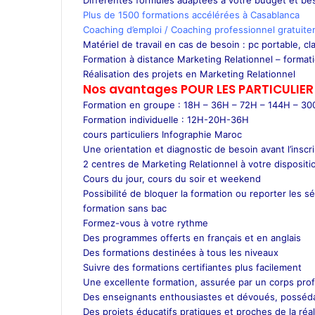
Différentes formules adaptées à votre budget et be
Plus de 1500 formations accélérées à Casablanca
Coaching d’emploi / Coaching professionnel gratuite
Matériel de travail en cas de besoin : pc portable, cla
Formation à distance Marketing Relationnel – format
Réalisation des projets en Marketing Relationnel
Nos avantages POUR LES
PARTICULIER
Formation en groupe : 18H – 36H – 72H – 144H – 3
Formation individuelle : 12H-20H-36H
cours particuliers Infographie Maroc
Une orientation et diagnostic de besoin avant l’inscr
2 centres de Marketing Relationnel à votre disposit
Cours du jour, cours du soir et weekend
Possibilité de bloquer la formation ou reporter les s
formation sans bac
Formez-vous à votre rythme
Des programmes offerts en français et en anglais
Des formations destinées à tous les niveaux
Suivre des formations certifiantes plus facilement
Une excellente formation, assurée par un corps prof
Des enseignants enthousiastes et dévoués, posséda
Des projets éducatifs pratiques et proches de la réal