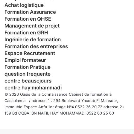
Achat logistique
Formation Assurance
Formation en QHSE
Management de projet
Formation en GRH
Ingénierie de formation
Formation des entreprises
Espace Recrutement
Emploi formateur
Formation Pratique
question frequente
centre beausejours
centre hay mohammadi
© 2026 Oasis de la Connaissance Cabinet de formation à
Casablanca / adresse 1 : 294 Boulevard Yacoub El Mansour,
immeuble Espace Anfa 1er étage N°4 0522 36 20 72 adresse 2 :
159 Bd OQBA IBN NAFII, HAY MOHAMMADI 0522 60 25 60
Facebook
Twitter
WhatsApp
Telegram
Viber
Bouton
retour