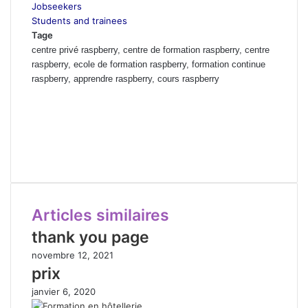
Jobseekers
Students and trainees
Tage
centre privé raspberry, centre de formation raspberry, centre
raspberry, ecole de formation raspberry, formation continue
raspberry, apprendre raspberry, cours raspberry
Prix de formation raspberry, cours du jours raspberry marrakech,
Formation professionnelle raspberry berrechid, ecole raspberry el
jadida, ecole privée raspberry mohammedia, Formation privée
raspberry Rabat, cours particuliers raspberry Casablanca, Cours du
soir raspberry
Articles similaires
thank you page
novembre 12, 2021
prix
janvier 6, 2020