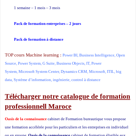
1 semaine – 1 mois – 3 mois
Pack de formation
entreprises
– 2 jours
Pack de formation à distance
TOP cours Machine learning :
Power BI
,
Business Intelligence
,
Open
Source
,
Power System
,
G Suite
,
Business Objects
,
IT
,
Power
System
,
Microsoft System Center
,
Dynamics CRM
,
Microsoft
,
ITIL
,
big
data
,
Système d’information
,
ingénierie
,
control à distance
Télécharger notre catalogue de formation
professionnell Maroce
Oasis de la connaissance
cabinet de Formation bureautique vous propose
une formation accélérée pour les particuliers et les entreprises en individuel
ou en groupe,
Oasis de la connaissance
cabinet de formation éligible aux