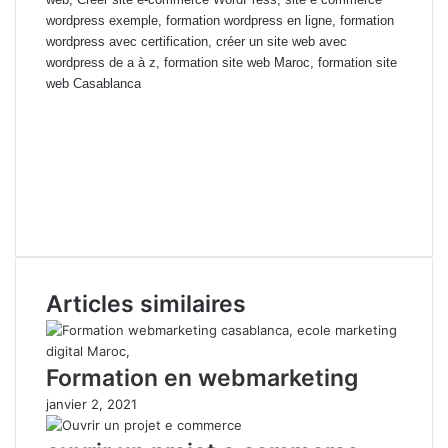
wordpress exemple, formation wordpress en ligne, formation
wordpress avec certification, créer un site web avec
wordpress de a à z, formation site web Maroc, formation site
web Casablanca
cours particulierse-commerce WordPress, Cours du soir e-commerce
WordPress, apprendre site web, cours site web, Créer site e-
commerce WordPress, site e commerce wordpress exemple,
formation wordpress en ligne, formation wordpress avec certification,
créer un site web avec wordpress de a à z, formation site web Maroc,
formation site web Casablanca
Articles similaires
Formation en webmarketing
janvier 2, 2021