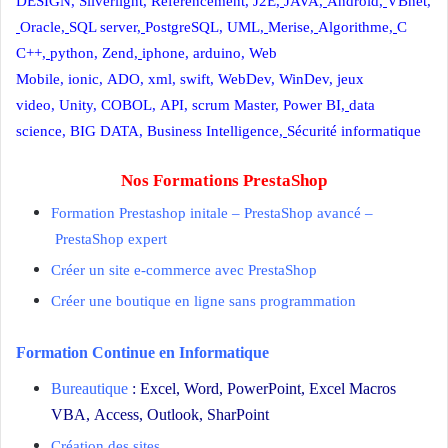
DESIGN
,
Silverlight
,
Référencement
,
J2E
,
JAVA
,
Android
,
VBnet
,
Oracle
,
SQL server
,
PostgreSQL
,
UML
,
Merise
,
Algorithme
,
C
C++
,
python
,
Zend
,
iphone
,
arduino
,
Web
Mobile
,
ionic
,
ADO
,
xml
,
swift
,
WebDev
,
WinDev
,
jeux
video
,
Unity
,
COBOL
,
API
,
scrum Master
,
Power BI
,
data
science,
BIG DATA
,
Business Intelligence
,
Sécurité informatique
Nos Formations PrestaShop
Formation Prestashop initale
–
PrestaShop avancé
–
PrestaShop expert
Créer un site e-commerce avec PrestaShop
Créer une boutique en ligne sans programmation
Formation Continue en Informatique
Cabinet de formation Casa
Bureautique
:
Excel
,
Word
,
PowerPoint
,
Excel Macros
VBA
,
Access
,
Outlook
,
SharPoint
Création des sites