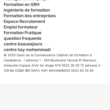
Formation en GRH
Ingénierie de formation
Formation des entreprises
Espace Recrutement
Emploi formateur
Formation Pratique
question frequente
centre beausejours
centre hay mohammadi
© 2026 Oasis de la Connaissance Cabinet de formation à
Casablanca / adresse 1 : 294 Boulevard Yacoub El Mansour,
immeuble Espace Anfa 1er étage N°4 0522 36 20 72 adresse 2 :
159 Bd OQBA IBN NAFII, HAY MOHAMMADI 0522 60 25 60
Facebook
Twitter
WhatsApp
Telegram
Viber
Bouton
retour
en
haut
de
la