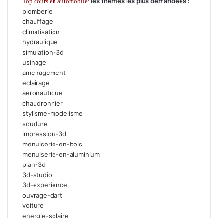
les thèmes les plus demandées :
Top cours en automobile:
plomberie
chauffage
climatisation
hydraulique
simulation-3d
usinage
amenagement
eclairage
aeronautique
chaudronnier
stylisme-modelisme
soudure
impression-3d
menuiserie-en-bois
menuiserie-en-aluminium
plan-3d
3d-studio
3d-experience
ouvrage-dart
voiture
energie-solaire