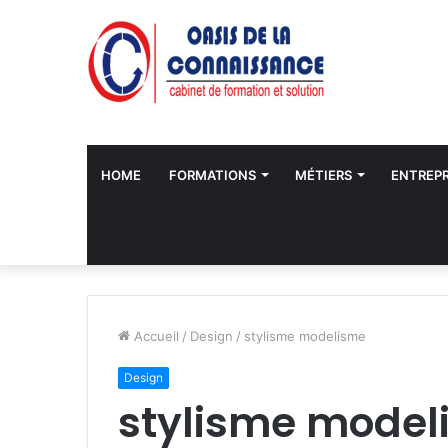
HOME
FORMATIONS
MÉTIERS
ENTREPR
Accueil
/
Design
/
stylisme modelisme
Design
stylisme model