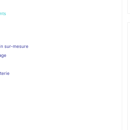
nts
in sur-mesure
age
terie