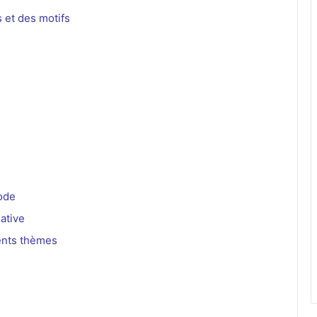
 et des motifs
ode
ative
rents thèmes