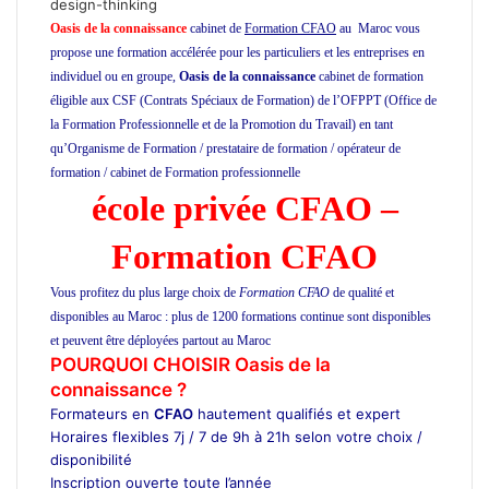
design-thinking
Oasis de la connaissance
cabinet de
Formation CFAO
au Maroc vous
propose une formation accélérée pour les particuliers et les entreprises en
individuel ou en groupe,
Oasis de la connaissance
cabinet de formation
éligible aux CSF (Contrats Spéciaux de Formation) de l’OFPPT (Office de
la Formation Professionnelle et de la Promotion du Travail) en tant
qu’Organisme de Formation / prestataire de formation / opérateur de
formation / cabinet de Formation professionnelle
école privée à Casablanca
école privée CFAO –
Formation CFAO
Vous profitez du plus large choix de
Formation CFAO
de qualité et
disponibles au Maroc : plus de 1200 formations continue sont disponibles
et peuvent être déployées partout au Maroc
POURQUOI CHOISIR Oasis de la
connaissance ?
Formateurs en
CFAO
hautement qualifiés et expert
Horaires flexibles 7j / 7 de 9h à 21h selon votre choix /
disponibilité
Inscription ouverte toute l’année