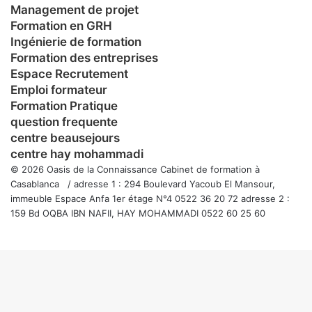
Management de projet
Formation en GRH
Ingénierie de formation
Formation des entreprises
Espace Recrutement
Emploi formateur
Formation Pratique
question frequente
centre beausejours
centre hay mohammadi
© 2026 Oasis de la Connaissance Cabinet de formation à
Casablanca / adresse 1 : 294 Boulevard Yacoub El Mansour,
immeuble Espace Anfa 1er étage N°4 0522 36 20 72 adresse 2 :
159 Bd OQBA IBN NAFII, HAY MOHAMMADI 0522 60 25 60
Facebook
Twitter
WhatsApp
Telegram
Viber
Bouton
retour
en
haut
de