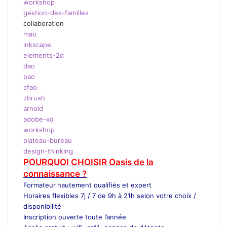
workshop
gestion-des-familles
collaboration
mao
inkscape
elements-2d
dao
pao
cfao
zbrush
arnold
adobe-xd
workshop
plateau-bureau
design-thinking
POURQUOI CHOISIR Oasis de la
connaissance ?
Formateur
hautement qualifiés et expert
Horaires flexibles 7j / 7 de 9h à 21h selon votre choix /
disponibilité
Inscription ouverte toute l’année