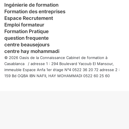
Ingénierie de formation
Formation des entreprises
Espace Recrutement
Emploi formateur
Formation Pratique
question frequente
centre beausejours
centre hay mohammadi
© 2026 Oasis de la Connaissance Cabinet de formation à
Casablanca / adresse 1 : 294 Boulevard Yacoub El Mansour,
immeuble Espace Anfa 1er étage N°4 0522 36 20 72 adresse 2 :
159 Bd OQBA IBN NAFII, HAY MOHAMMADI 0522 60 25 60
Facebook
Twitter
WhatsApp
Telegram
Viber
Bouton
retour
en
haut
de
la
page