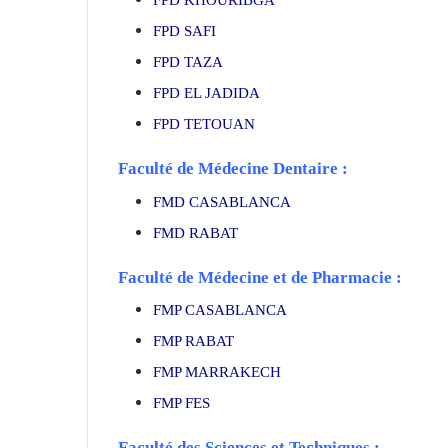
FPD KHOURIBGA
FPD SAFI
FPD TAZA
FPD EL JADIDA
FPD TETOUAN
Faculté de Médecine Dentaire :
FMD CASABLANCA
FMD RABAT
Faculté de Médecine et de Pharmacie :
FMP CASABLANCA
FMP RABAT
FMP MARRAKECH
FMP FES
Faculté des Sciences et Techniques :