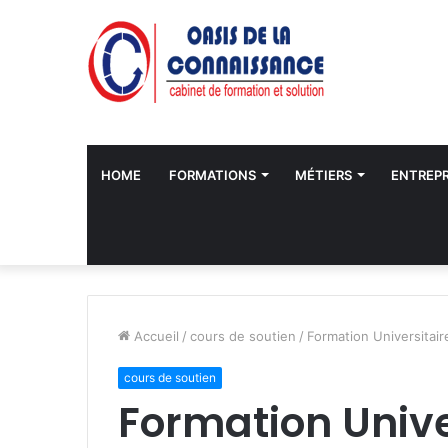
HOME
FORMATIONS
MÉTIERS
ENTREPR
Accueil
/
cours de soutien
/
Formation Universitair
cours de soutien
Formation Unive