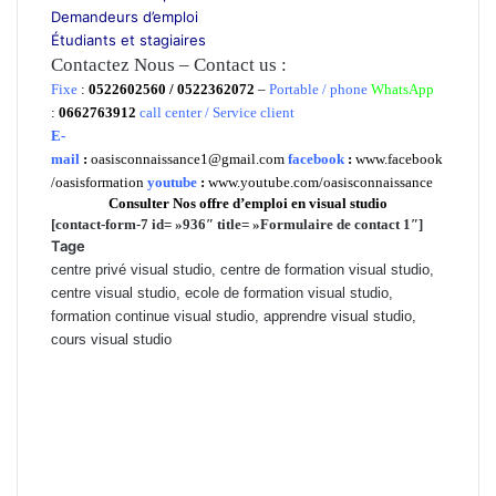
Demandeurs d’emploi
Étudiants et stagiaires
Contactez Nous – Contact us :
Fixe
:
0522602560 / 0522362072
–
Portable / phone
WhatsApp
:
0662763912
call center / Service client
E-
mail
:
oasisconnaissance1@gmail.com
facebook
:
www.facebook
/oasisformation
youtube
:
www.youtube.com/oasisconnaissance
Consulter Nos offre d’emploi en visual studio
[contact-form-7 id= »936″ title= »Formulaire de contact 1″]
Tage
centre privé visual studio, centre de formation visual studio,
centre visual studio, ecole de formation visual studio,
formation continue visual studio, apprendre visual studio,
cours visual studio
Prix de formation visual studio, cours du jours visual studio
marrakech, Formation professionnelle visual studio berrechid, ecole
visual studio el jadida, ecole privée visual studio mohammedia,
Formation privée visual studio Rabat, cours particuliers visual studio
Casablanca, Cours du soir visual studio