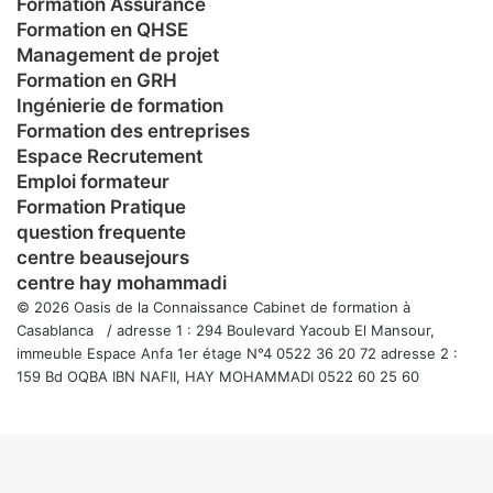
Formation Assurance
Formation en QHSE
Management de projet
Formation en GRH
Ingénierie de formation
Formation des entreprises
Espace Recrutement
Emploi formateur
Formation Pratique
question frequente
centre beausejours
centre hay mohammadi
© 2026 Oasis de la Connaissance Cabinet de formation à
Casablanca / adresse 1 : 294 Boulevard Yacoub El Mansour,
immeuble Espace Anfa 1er étage N°4 0522 36 20 72 adresse 2 :
159 Bd OQBA IBN NAFII, HAY MOHAMMADI 0522 60 25 60
Facebook
Twitter
WhatsApp
Telegram
Viber
Bouton
retour
en
haut