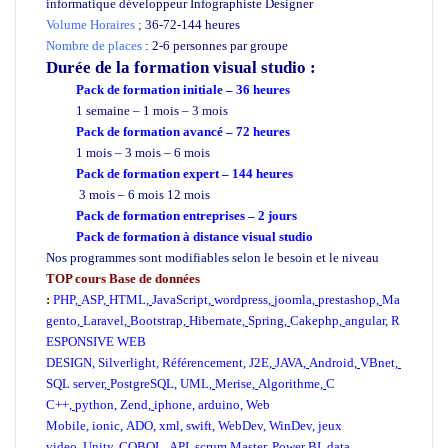
informatique développeur Infographiste Designer
Volume Horaires
;
36-72-144 heures
Nombre de places
: 2-6 personnes par groupe
Durée de la formation
visual studio :
Pack de formation
initiale – 36 heures
1 semaine – 1 mois – 3 mois
Pack de formation avancé – 72 heures
1 mois – 3 mois – 6 mois
Pack de formation expert – 144 heures
3 mois – 6 mois 12 mois
Pack de formation
entreprises
– 2 jours
Pack de formation à distance visual studio
Nos programmes sont modifiables selon le besoin et le niveau
TOP cours Base de données
:
PHP
,
ASP
,
HTML
,
JavaScript
,
wordpress
,
joomla
,
prestashop
,
Ma
gento
,
Laravel
,
Bootstrap
,
Hibernate
,
Spring
,
Cakephp
,
angular
,
R
ESPONSIVE WEB
DESIGN
,
Silverlight
,
Référencement
,
J2E
,
JAVA
,
Android
,
VBnet
,
SQL server
,
PostgreSQL
,
UML
,
Merise
,
Algorithme
,
C
C++
,
python
,
Zend
,
iphone
,
arduino
,
Web
Mobile
,
ionic
,
ADO
,
xml
,
swift
,
WebDev
,
WinDev
,
jeux
video
,
Unity
,
COBOL
,
API
,
scrum Master
,
Power BI
,
data