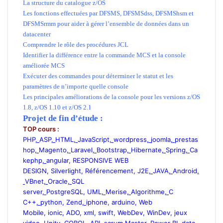
La structure du catalogue z/OS
Les fonctions effectuées par DFSMS, DFSMSdss, DFSMShsm et
DFSMSrmm pour aider à gérer l’ensemble de données dans un
datacenter
Comprendre le rôle des procédures JCL
Identifier la différence entre la commande MCS et la console
améliorée MCS
Exécuter des commandes pour déterminer le statut et les
paramètres de n’importe quelle console
Les principales améliorations de la console pour les versions z/OS
1.8, z/OS 1.10 et z/OS 2.1
Projet de fin d’étude :
TOP cours :
PHP
,
ASP
,
HTML
,
JavaScript
,
wordpress
,
joomla
,
prestas
hop
,
Magento
,
Laravel
,
Bootstrap
,
Hibernate
,
Spring
,
Ca
kephp
,
angular
,
RESPONSIVE WEB
DESIGN
,
Silverlight
,
Référencement
,
J2E
,
JAVA
,
Android
,
VBnet
,
Oracle
,
SQL
server
,
PostgreSQL
,
UML
,
Merise
,
Algorithme
,
C
C++
,
python
,
Zend
,
iphone
,
arduino
,
Web
Mobile
,
ionic
,
ADO
,
xml
,
swift
,
WebDev
,
WinDev
,
jeux
video
,
Unity
,
COBOL
,
API
,
scrum Master
,
Power BI
,
data