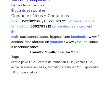
Demandeurs d’emploi
Étudiants et stagiaires
Contactez Nous – Contact us :
Fixe
:
0522602560 / 0522362072
–
Portable / phone
WhatsApp
:
0662763912
call center / Service client
E-
mail
:
oasisconnaissance1@gmail.com
facebook
:
www.f
acebook/oasisformation
youtube
:
www.youtube.com/o
asisconnaissance
Consulter Nos offre d’emploi Maroc
Tage
centre privé z/OS, centre de formation z/OS, centre z/OS,
ecole de formation z/OS, formation continue z/OS, apprendre
z/OS, cours z/OS
Prix de formation z/OS, cours du jours z/OS marrakech, Formation
professionnelle z/OS berrechid, ecole z/OS el jadida, ecole privée
z/OS mohammedia, Formation privée z/OS Rabat, cours particuliers
z/OS Casablanca, Cours du soir z/OS