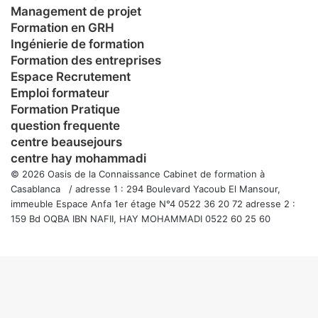
Management de projet
Formation en GRH
Ingénierie de formation
Formation des entreprises
Espace Recrutement
Emploi formateur
Formation Pratique
question frequente
centre beausejours
centre hay mohammadi
© 2026 Oasis de la Connaissance Cabinet de formation à
Casablanca / adresse 1 : 294 Boulevard Yacoub El Mansour,
immeuble Espace Anfa 1er étage N°4 0522 36 20 72 adresse 2 :
159 Bd OQBA IBN NAFII, HAY MOHAMMADI 0522 60 25 60
Facebook
Twitter
WhatsApp
Telegram
Viber
Bouton
retour
en
haut
de