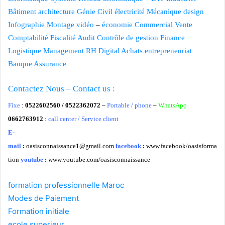
Bâtiment
architecture
Génie Civil
électricité
Mécanique
design
Infographie
Montage vidéo
–
économie
Commercial Vente
Comptabilité
Fiscalité
Audit Contrôle de gestion
Finance
Logistique
Management
RH
Digital
Achats
entrepreneuriat
Banque
Assurance
Contactez Nous – Contact us :
Fixe
:
0522602560 / 0522362072
–
Portable / phone
–
WhatsApp
0662763912
:
call center / Service client
E-
mail
:
oasisconnaissance1@gmail.com
facebook
:
www.facebook/oasisforma
tion
youtube
:
www.youtube.com/oasisconnaissance
formation professionnelle Maroc
Modes de Paiement
Formation initiale
ecole superieur