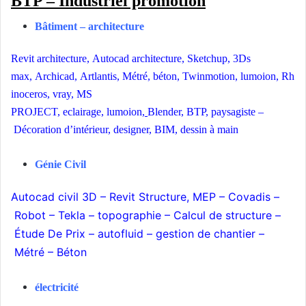
BTP – Industriel promotion
Bâtiment
–
architecture
Revit architecture
,
Autocad
architecture
,
Sketchup
,
3Ds
max
,
Archicad
,
Artlantis
,
Métré
,
béton
,
Twinmotion
,
lumoion
,
Rh
inoceros
,
vray
,
MS
PROJECT,
eclairage
,
lumoion
,
Blender
,
BTP
,
paysagiste
–
Décoration d’intérieur
,
designer
,
BIM
,
dessin à main
Génie Civil
Autocad civil
3D –
Revit Structure
,
MEP
–
Covadis
–
Robot
–
Tekla
–
topographie
–
Calcul de structure
–
Étude De Prix
–
autofluid
–
gestion de chantier
–
Métré
–
Béton
électricité