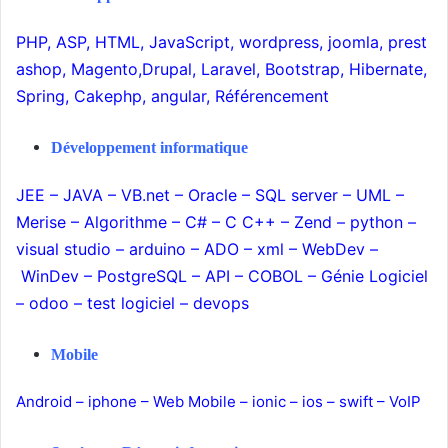
PHP
,
ASP
,
HTML
,
JavaScript
,
wordpress
,
joomla
,
prest
ashop
,
Magento
,
Drupal
,
Laravel
,
Bootstrap
,
Hibernate
,
Spring
,
Cakephp
,
angular
,
Référencement
Développement informatique
JEE
–
JAVA
–
VB.net
–
Oracle
–
SQL server
–
UML
–
Merise
–
Algorithme
–
C#
–
C C++
–
Zend
–
python
–
visual studio
–
arduino
–
ADO
–
xml
–
WebDev
–
WinDev
–
PostgreSQL
–
API
–
COBOL
–
Génie Logiciel
–
odoo
–
test logiciel
–
devops
Mobile
Android
–
iphone
–
Web Mobile
–
ionic
–
ios
–
swift
–
VoIP