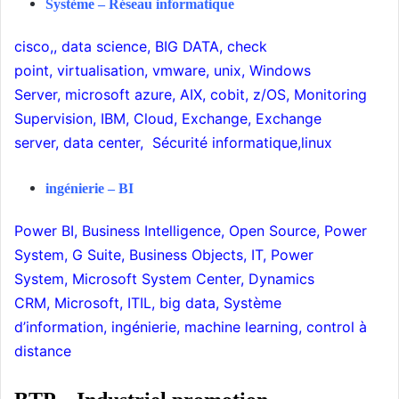
Système – Réseau informatique
cisco
,,
data science,
BIG DATA
,
check
point
,
virtualisation
,
vmware
,
unix
,
Windows
Server
,
microsoft azure
,
AIX
,
cobit
,
z/OS
,
Monitoring
Supervision
,
IBM
,
Cloud
,
Exchange
,
Exchange
server
,
data center,
Sécurité informatique,
linux
ingénierie
–
BI
Power BI
,
Business Intelligence
,
Open Source
,
Power
System
,
G Suite
,
Business Objects
,
IT
,
Power
System
,
Microsoft System Center
,
Dynamics
CRM
,
Microsoft
,
ITIL
,
big data
,
Système
d’information
,
ingénierie
,
machine learning
,
control à
distance